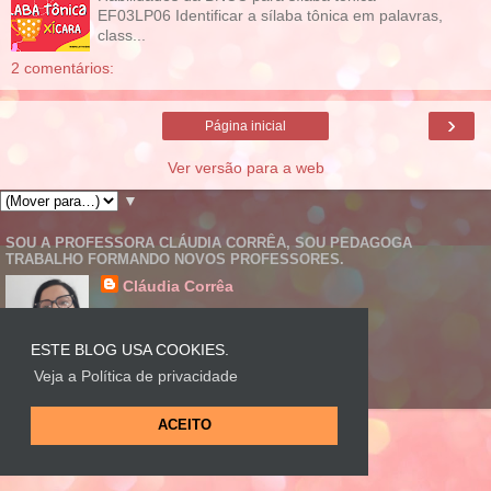
EF03LP06 Identificar a sílaba tônica em palavras,
class...
2 comentários:
›
Página inicial
Ver versão para a web
▼
SOU A PROFESSORA CLÁUDIA CORRÊA, SOU PEDAGOGA
TRABALHO FORMANDO NOVOS PROFESSORES.
Cláudia Corrêa
Ver meu perfil completo
ESTE BLOG USA COOKIES.
Veja a Política de privacidade
Tecnologia do
Blogger
.
ACEITO